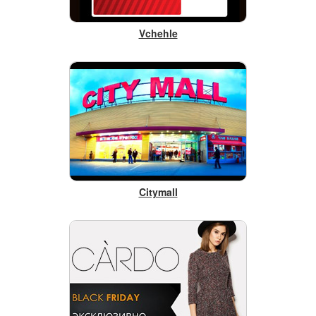
Vchehle
Citymall