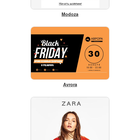
Modoza
Avrora