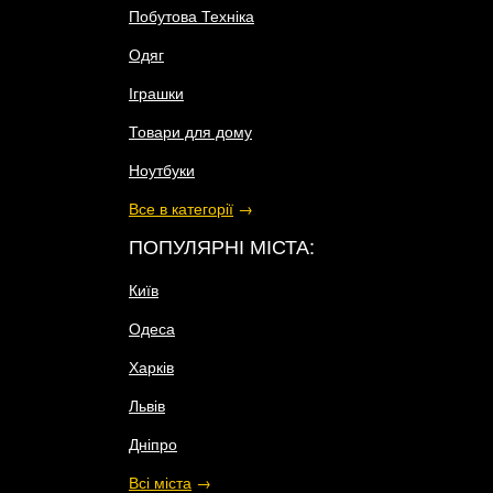
Побутова Техніка
Одяг
Іграшки
Товари для дому
Ноутбуки
Все в категорії
→
ПОПУЛЯРНІ МІСТА:
Київ
Одеса
Харків
Львів
Дніпро
Всі міста
→