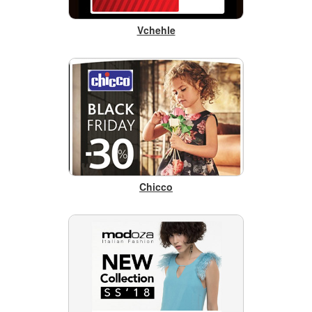
Vchehle
Chicco