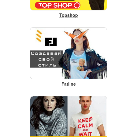
клиентов
Topshop
Доставка на всей территории Украины.
Целевая аудитория:
KOLGOT.net
Клиентами
прежде всего являются женщины, в
возрасте от 16 до 55 лет.
Fatline