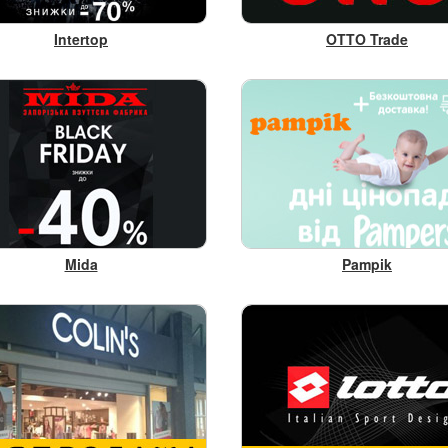
Intertop
OTTO Trade
Mida
Pampik