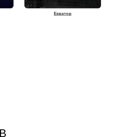
Екватор
В