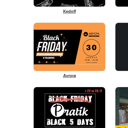
Kedoff
Avrora