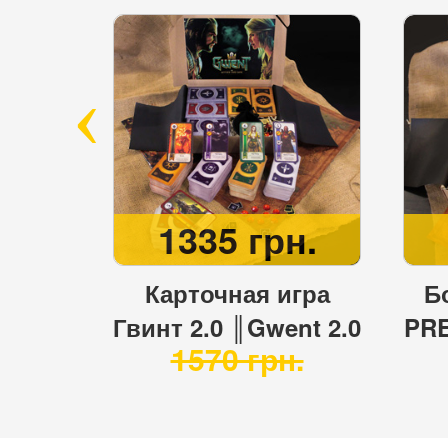
н.
1335 грн.
ак ║
Карточная игра
Б
ft ║
Гвинт 2.0 ║Gwent 2.0
PRE
.
1570 грн.
тиле
в 
а