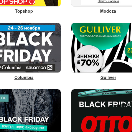
Topshop
Modoza
Columbia
Gulliver