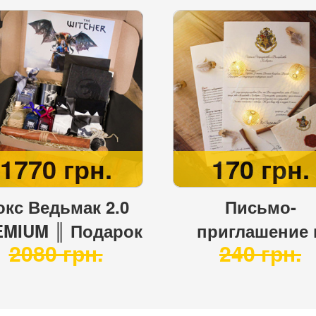
1770 грн.
170 грн.
окс Ведьмак 2.0
Письмо-
MIUM ║ Подарок
приглашение 
2080 грн.
240 грн.
стиле Ведьмака
Хогвартс ⚡️
Почтовый компл
⚡️ Гарри Потт