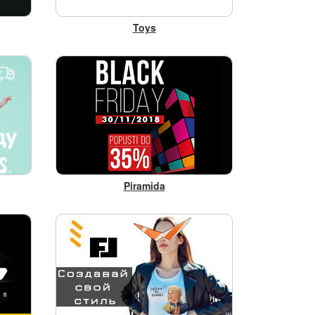
Toys
Piramida