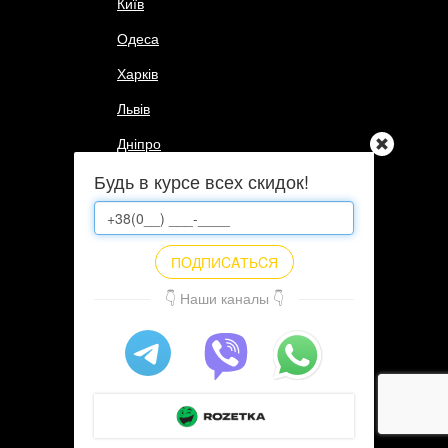
Київ
Одеса
Харків
Львів
Дніпро
Будь в курсе всех скидок!
Всі міста
→
ПОПУЛЯРНІ МАГАЗИНИ:
Aliexpress
ПOДПИCAТЬCЯ
Интернет-магазин N1 в Украине
👇 Наши каналы 👇
Eldorado
Intertop
Citrus
Всі магазини
→