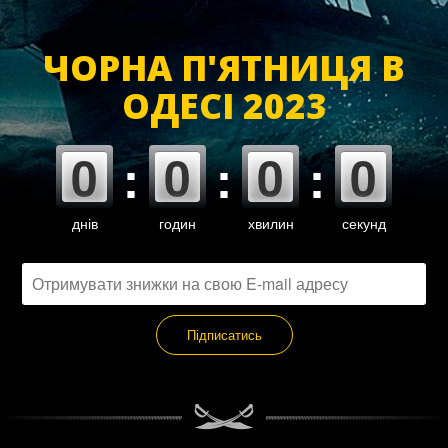
ЧОРНА П'ЯТНИЦЯ В
ОДЕСІ 2023
0
0
0
0
:
:
:
днів
годин
хвилин
секунд
Підписатись