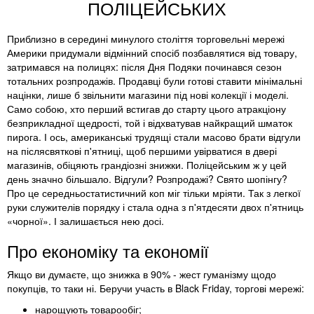
ПОЛІЦЕЙСЬКИХ
Приблизно в середині минулого століття торговельні мережі
Америки придумали відмінний спосіб позбавлятися від товару,
затримався на полицях: після Дня Подяки починався сезон
тотальних розпродажів. Продавці були готові ставити мінімальні
націнки, лише б звільнити магазини під нові колекції і моделі.
Само собою, хто перший встигав до старту цього атракціону
безприкладної щедрості, той і відхватував найкращий шматок
пирога. І ось, американські трудящі стали масово брати відгули
на післясвяткові п'ятниці, щоб першими увірватися в двері
магазинів, обіцяють грандіозні знижки. Поліцейським ж у цей
день значно більшало. Відгули? Розпродажі? Свято шопінгу?
Про це середньостатистичний коп міг тільки мріяти. Так з легкої
руки служителів порядку і стала одна з п'ятдесяти двох п'ятниць
«чорної». І залишається нею досі.
Про економіку та економії
Якщо ви думаєте, що знижка в 90% - жест гуманізму щодо
покупців, то таки ні. Беручи участь в Black Friday, торгові мережі:
нарощують товарообіг;