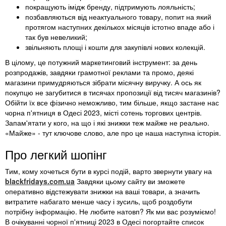
покращують імідж бренду, підтримують лояльність;
позбавляються від неактуального товару, попит на який
протягом наступних декількох місяців істотно впаде або і
так був невеликий;
звільняють площі і кошти для закупівлі нових колекцій.
В цілому, це потужний маркетинговий інструмент: за день
розпродажів, завдяки грамотної реклами та промо, деякі
магазини примудряються зібрати місячну виручку. А ось як
покупцю не загубитися в тисячах пропозиції від тисяч магазинів?
Обійти їх все фізично неможливо, тим більше, якщо застане нас
чорна п'ятниця в Одесі 2023, місті сотень торгових центрів.
Запам'ятати у кого, на що і які знижки теж майже не реально.
«Майже» - тут ключове слово, але про це наша наступна історія.
Про легкий шопінг
Тим, кому хочеться бути в курсі подій, варто звернути увагу на
blackfridays.com.ua
Завдяки цьому сайту ви зможете
оперативно відстежувати знижки на ваші товари, а значить
витратите набагато менше часу і зусиль, щоб роздобути
потрібну інформацію. Не любите натовп? Як ми вас розуміємо!
В очікуванні чорної п'ятниці 2023 в Одесі погортайте список