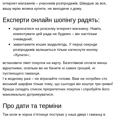
інтернет магазинів – учасників розпродажів. Швидше за все,
вашу мрію можна купити, не виходячи з дому.
Експерти онлайн шопінгу радять:
підписатися на розсилку інтернет-магазину. Навіть
коментувати цей рада не будемо – він настільки
очевидний;
завантажити кошик заздалегідь. У перші секунди
розпродажів залишиться тільки натиснути кнопку
«Купити»;
встановити ліміт покупок на карту. Безготівкові оплати менш
відчутними, оскільки ви не бачите ні самих грошей, ні
пустеющего гаманця.
І в жодному разі – не втрачайте голови. Вам не потрібен сто
восьмий шарфик тільки тому, що сьогодні він коштує три гривні!
Краще складіть список пріоритетних покупок і спробуйте його
максимально дотримуватися.
Про дати та терміни
Так коли ж чорна п'ятниця постукає у наші двері і гаманці в