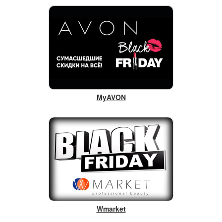
MyAVON
Wmarket