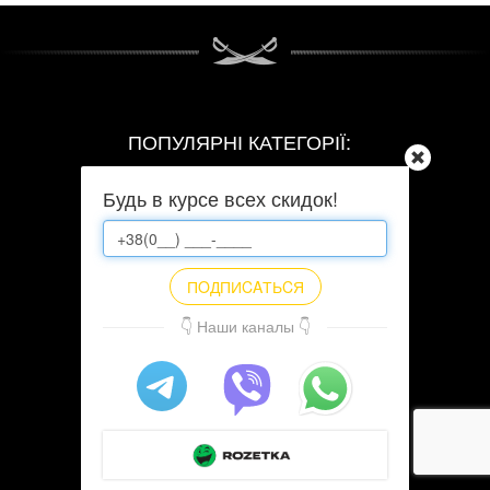
ПОПУЛЯРНІ КАТЕГОРІЇ:
Побутова Техніка
Будь в курсе всех скидок!
Одяг
Іграшки
ПOДПИCAТЬCЯ
Товари для дому
👇 Наши каналы 👇
Ноутбуки
Все в категорії
→
ПОПУЛЯРНІ МІСТА:
Київ