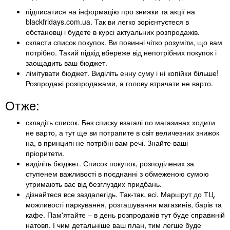
підписатися на інформацію про знижки та акції на
blackfridays.com.ua. Так ви легко зорієнтуєтеся в
обстановці і будете в курсі актуальних розпродажів.
скласти список покупок. Ви повинні чітко розуміти, що вам
потрібно. Такий підхід вбереже від непотрібних покупок і
заощадить ваш бюджет.
лімітувати бюджет. Виділіть енну суму і ні копійки більше!
Розпродажі розпродажами, а голову втрачати не варто.
Отже:
складіть список. Без списку взагалі по магазинах ходити
не варто, а тут ще ви потрапите в світ величезних знижок
на, в принципі не потрібні вам речі. Знайте ваші
пріоритети.
виділіть бюджет. Список покупок, розподілених за
ступенем важливості в поєднанні з обмеженою сумою
утримають вас від безглуздих придбань.
дізнайтеся все заздалегідь. Так-так, всі. Маршрут до ТЦ,
можливості паркування, розташування магазинів, барів та
кафе. Пам'ятайте – в день розпродажів тут буде справжній
натовп. І чим детальніше ваш план, тим легше буде