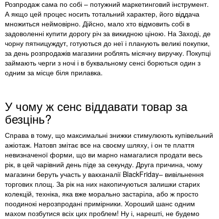
Розпродаж сама по собі – потужний маркетинговий інструмент.
А якщо цей процес носить тотальний характер, його віддача
множиться неймовірно. Дійсно, мало хто відмовить собі в
задоволенні купити дорогу річ за викидною ціною. На Заході, де
чорну пятницуждут, готуються до неї і планують великі покупки,
за день розпродажів магазини роблять місячну виручку. Покупці
займають черги з ночі і в буквальному сенсі борються один з
одним за місце біля прилавка.
У чому ж сенс віддавати товар за
безцінь?
Справа в тому, що максимальні знижки стимулюють купівельний
ажіотаж. Натовп змітає все на своєму шляху, і он те плаття
невизначеної форми, що ви марно намагалися продати весь
рік, в цей чарівний день піде за секунду. Друга причина, чому
магазини беруть участь у вакханалії BlackFriday– вивільнення
торгових площ. За рік на них накопичуються залишки старих
колекцій, техніка, яка вже морально застаріла, або ж просто
поодинокі нерозпродані примірники. Хороший шанс одним
махом позбутися всіх цих проблем! Ну і, нарешті, не будемо