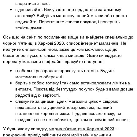
впоратися з нею.
відпочивайте. Відчуваєте, що піддаєтеся загальному
ажіотажу? Вийдіть з магазину, попийте кави або просто
подихайте. Перегляньте список покупок, і поверніть
ясність думки.
Ось ще: на сайті по посиланню вище ви знайдете спеціально до
чорної п'ятниці в Харкові 2023, список інтернет магазинів. Не
нехтуйте онлайн-шопінгом, адже цілком можливо, що до
бажаної речі усього кілька кліків мишкою. Якщо ви віддаєте
перевагу магазини в офлайні, врахуйте наступне:
глобальні розпродажі провокують натовп. Будьте
максимально обережні.
беріть з собою готівку і так само встановлювати ліміти на
витрати. Гіркота від безглуздих покупок буде з вами довше
радості від їх вартості.
слідкуйте за цінами. Деякі магазини цілком свідомо
підкладають не уцінений товар між тим, на який
встановлені хороші знижки. Піддавшись ажіотажу, ви
швидше за все не побачите, що там зовсім інший цінник.
У будь-якому випадку,
чорна п'ятниця у Харкові 2023
–
прекрасний привід здійснити свої мрії з мінімальними