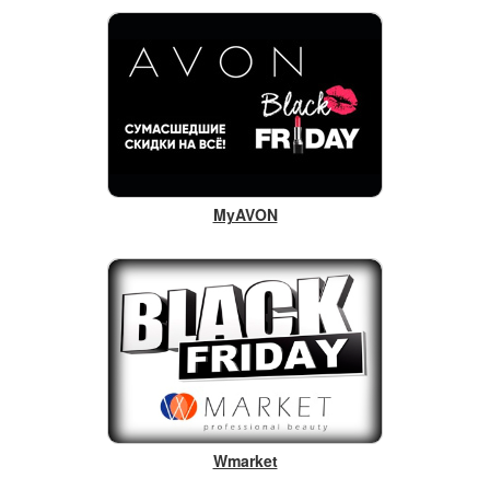
MyAVON
Wmarket