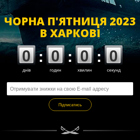
ЧОРНА П'ЯТНИЦЯ 2023
В ХАРКОВІ
0
0
0
0
:
:
:
днів
годин
хвилин
секунд
Підписатись