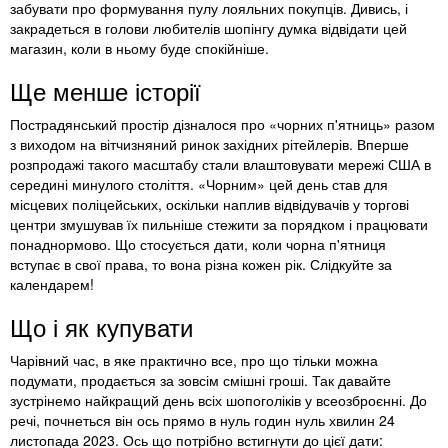
забувати про формування пулу лояльних покупців. Дивись, і
закрадеться в голови любителів шопінгу думка відвідати цей
магазин, коли в ньому буде спокійніше.
Ще менше історії
Пострадянський простір дізналося про «чорних п'ятниць» разом
з виходом на вітчизняний ринок західних рітейлерів. Вперше
розпродажі такого масштабу стали влаштовувати мережі США в
середині минулого століття. «Чорним» цей день став для
місцевих поліцейських, оскільки наплив відвідувачів у торгові
центри змушував їх пильніше стежити за порядком і працювати
понаднормово. Що стосується дати, коли чорна п'ятниця
вступає в свої права, то вона різна кожен рік. Слідкуйте за
календарем!
Що і як купувати
Чарівний час, в яке практично все, про що тільки можна
подумати, продається за зовсім смішні гроші. Так давайте
зустрінемо найкращий день всіх шопоголіків у всеозброєнні. До
речі, почнеться він ось прямо в нуль годин нуль хвилин 24
листопада 2023. Ось що потрібно встигнути до цієї дати: