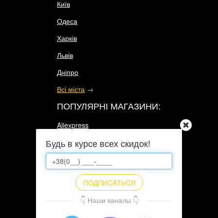
Київ
Одеса
Харків
Львів
Дніпро
Всі міста
→
ПОПУЛЯРНІ МАГАЗИНИ:
Aliexpress
Будь в курсе всех скидок!
Интернет-магазин N1 в Украине
Eldorado
Intertop
ПOДПИCAТЬCЯ
Citrus
👇 Наши каналы 👇
Всі магазини
→