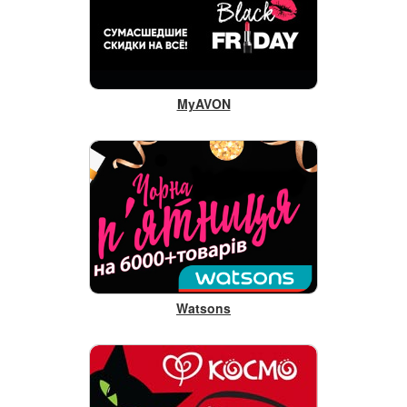
MyAVON
Watsons