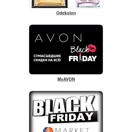
Odekolon
MyAVON