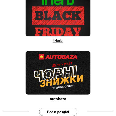
iHerb
autobaza
Все в розділі