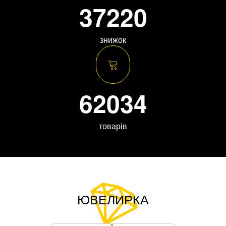
37220
знижок
62034
товарів
ЮВЕЛИРКА