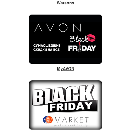
Watsons
MyAVON