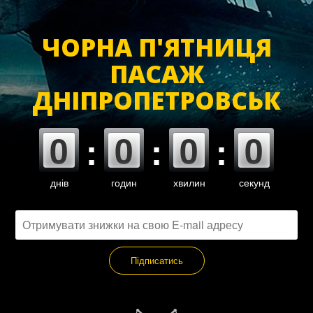
ЧОРНА П'ЯТНИЦЯ
ПАСАЖ
ДНІПРОПЕТРОВСЬК
0
0
0
0
:
:
:
днів
годин
хвилин
секунд
Підписатись