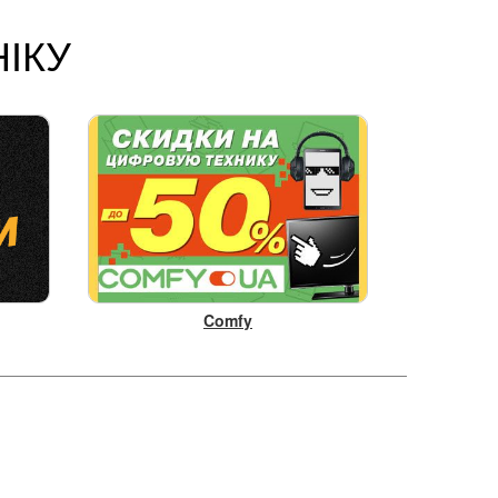
ІКУ
Comfy