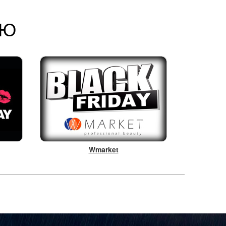
ІЮ
Wmarket