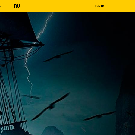
RU
Війти