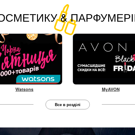
ОСМЕТИКУ & ПАРФУМЕР
Watsons
MyAVON
Все в розділі