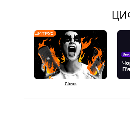
ЦИ
Citrus