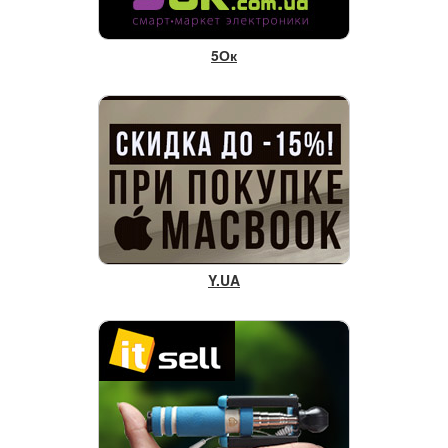
5Ок
Y.UA