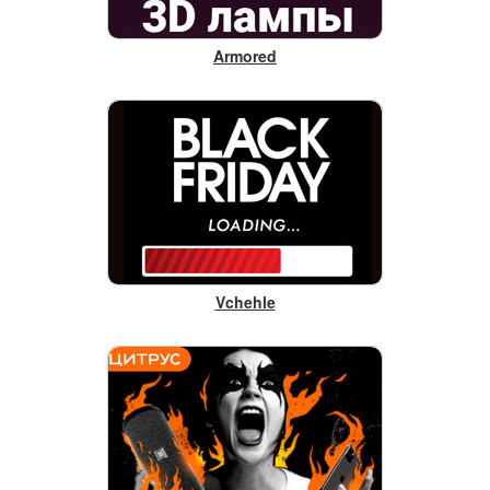
Armored
Vchehle