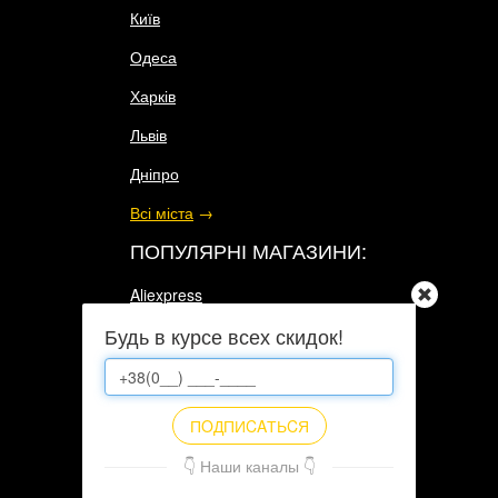
Київ
Одеса
Харків
Львів
Дніпро
Всі міста
→
ПОПУЛЯРНІ МАГАЗИНИ:
Aliexpress
Будь в курсе всех скидок!
Интернет-магазин N1 в Украине
Eldorado
Intertop
ПOДПИCAТЬCЯ
Citrus
👇 Наши каналы 👇
Всі магазини
→