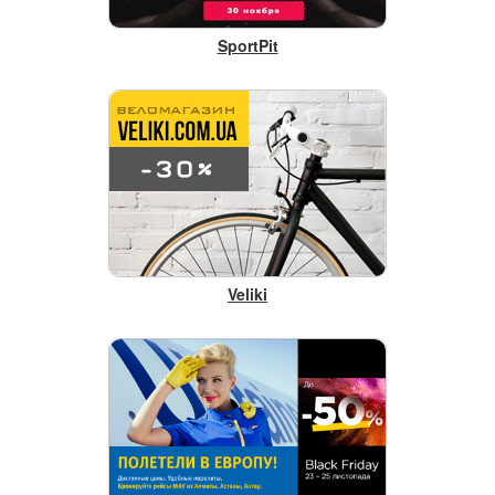
SportPit
Veliki