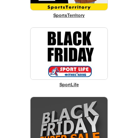
SportsTerritory
SportLife