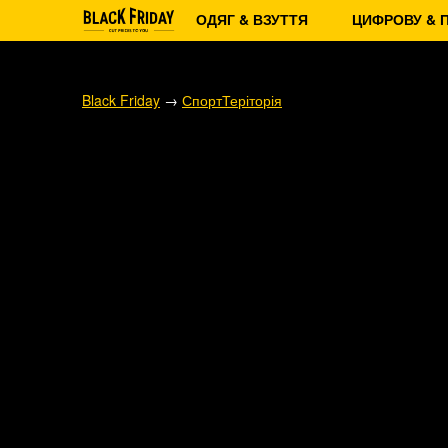
ОДЯГ & ВЗУТТЯ
ЦИФРОВУ & 
Black Friday
→
СпортТеріторія