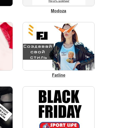
Modoza
Fatline