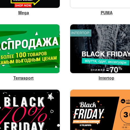
Mega
PUMA
Terrasport
Intertop