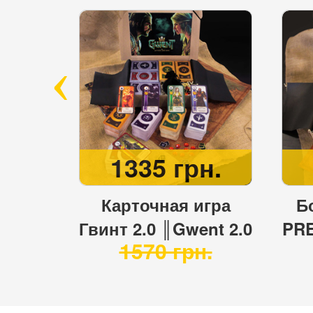
н.
1335 грн.
ак ║
Карточная игра
Б
ft ║
Гвинт 2.0 ║Gwent 2.0
PRE
.
1570 грн.
тиле
в 
а