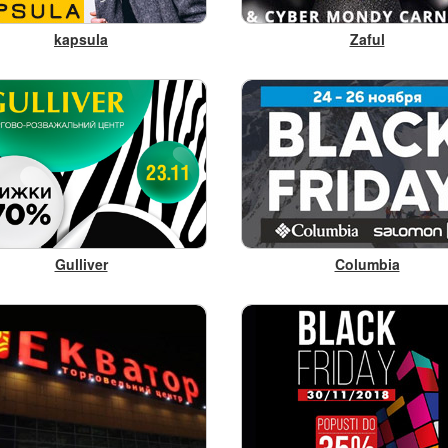
kapsula
Zaful
Gulliver
Columbia