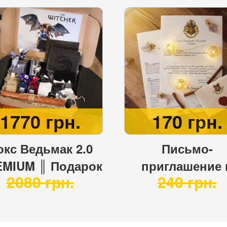
1770 грн.
170 грн.
окс Ведьмак 2.0
Письмо-
MIUM ║ Подарок
приглашение 
2080 грн.
240 грн.
стиле Ведьмака
Хогвартс ⚡️
Почтовый компл
⚡️ Гарри Потт