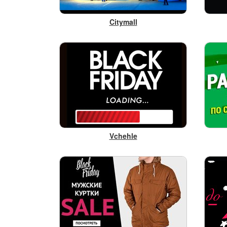
Citymall
Vchehle