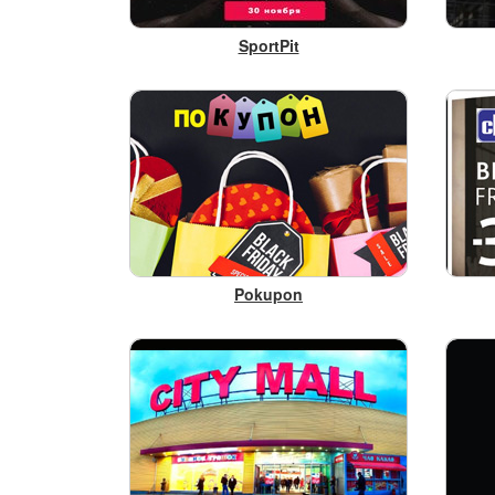
SportPit
Pokupon